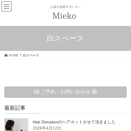
コ
ナ
ン
ビ
テ
ゲ
ン
ー
ツ
シ
へ
ョ
白スペース
ス
ン
キ
に
ッ
移
HOME
白スペース
プ
動
ご予約・お問い合わせ
最新記事
Hair Donationのヘアカットさせて頂きました
2026年4月12日