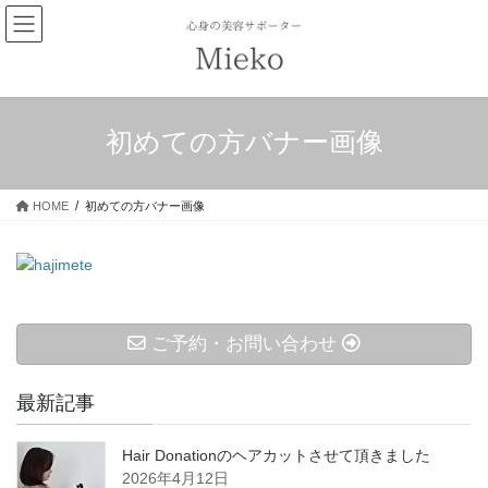
コ
ナ
ン
ビ
テ
ゲ
ン
ー
ツ
シ
へ
ョ
初めての方バナー画像
ス
ン
キ
に
ッ
移
HOME
初めての方バナー画像
プ
動
ご予約・お問い合わせ
最新記事
Hair Donationのヘアカットさせて頂きました
2026年4月12日